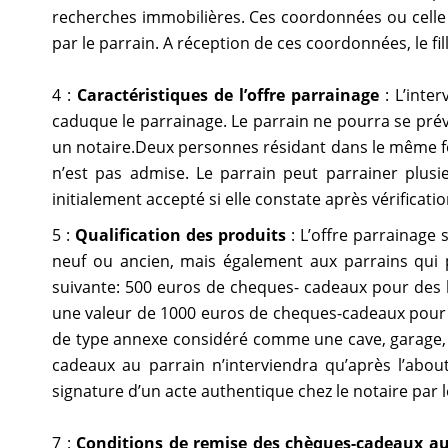
recherches immobilières. Ces coordonnées ou celle 
par le parrain. A réception de ces coordonnées, le fil
4 :
Caractéristiques de l’offre parrainage
: L’inte
caduque le parrainage. Le parrain ne pourra se prév
un notaire.Deux personnes résidant dans le même foye
n’est pas admise. Le parrain peut parrainer plusie
initialement accepté si elle constate après vérificat
5 :
Qualification des produits
: L’offre parrainage 
neuf ou ancien, mais également aux parrains qui 
suivante: 500 euros de cheques- cadeaux pour des bi
une valeur de 1000 euros de cheques-cadeaux pour de
de type annexe considéré comme une cave, garage, pa
cadeaux au parrain n’interviendra qu’après l’abou
signature d’un acte authentique chez le notaire par le 
7 :
Conditions de remise des chèques-cadeaux au