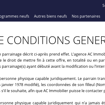
S
ogrammes neufs
Autres biens neufs
Nos partenaires
E CONDITIONS GENE
fre parrainage décrit ci-après prend effet. L’agence AC Imm
ve le droit de mettre fin à cette offre, en totalité ou en p
 parrainage(s) ayant débuté avant la modification ou l’inter
e personne physique capable juridiquement. Le parrain tran
 6 janvier 1978 modifié), les coordonnées de son filleul (N
s’il le souhaite, afin que AC Immobilier puisse le contacte
 personne physique capable juridiquement qui n’a jamais é