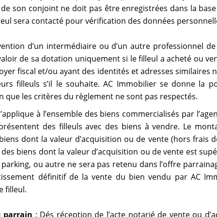
de son conjoint ne doit pas être enregistrées dans la bas
leul sera contacté pour vérification des données personnelles
rvention d’un intermédiaire ou d’un autre professionnel de
aloir de sa dotation uniquement si le filleul a acheté ou v
r fiscal et/ou ayant des identités et adresses similaires n
urs filleuls s’il le souhaite. AC Immobilier se donne la p
ion que les critères du règlement ne sont pas respectés.
s’applique à l’ensemble des biens commercialisés par l’agen
présentent des filleuls avec des biens à vendre. Le mont
ens dont la valeur d’acquisition ou de vente (hors frais de
s biens dont la valeur d’acquisition ou de vente est supér
rking, ou autre ne sera pas retenu dans l’offre parrainag
tissement définitif de la vente du bien vendu par AC Imm
filleul.
 parrain
: Dés réception de l’acte notarié de vente ou d’ac