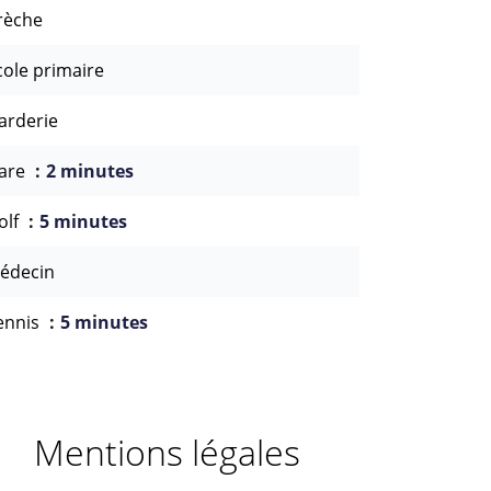
rèche
cole primaire
arderie
are
2 minutes
olf
5 minutes
édecin
ennis
5 minutes
Mentions légales