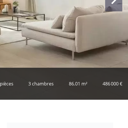
 pièces
3 chambres
86.01 m²
486 000 €