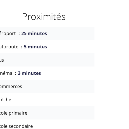
Proximités
éroport
25 minutes
utoroute
5 minutes
us
inéma
3 minutes
ommerces
rèche
cole primaire
cole secondaire