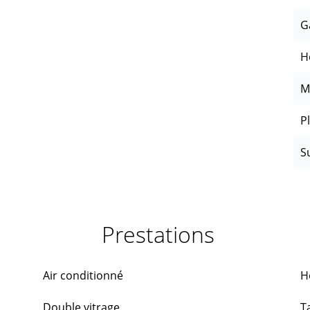
G
H
M
P
S
Prestations
Air conditionné
H
Double vitrage
T