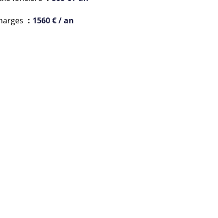
harges
1560 € / an