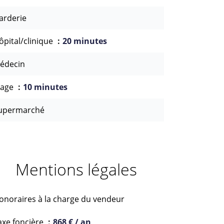
arderie
ôpital/clinique
20 minutes
édecin
lage
10 minutes
upermarché
Mentions légales
onoraires à la charge du vendeur
axe foncière
868 € / an