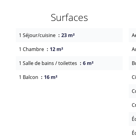
Surfaces
1 Séjour/cuisine
23 m²
A
1 Chambre
12 m²
A
1 Salle de bains / toilettes
6 m²
B
1 Balcon
16 m²
C
C
C
É
É