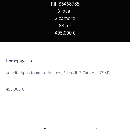
Rif. 86468785
3 locali
2 camere
63 m²
495.000 €
Homepage
Vendita Appartamento Antibes, 3 Locali, 2 Camere, 63 M²,
495.000 €