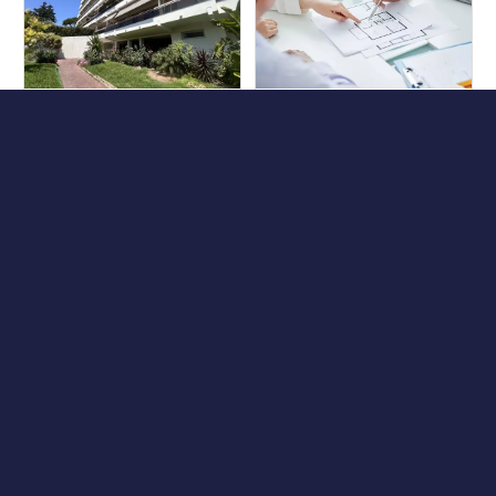
Antibes
Èze
64.58 m²
3
2
46.08 m²
2
1
860.000 €
Antibes
90.52 m²
4
3