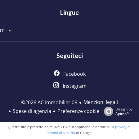
Lingue
IT
Seguiteci
Facebook
Instagram
Menzioni legali
©2026 AC Immobilier 06
Design by
Spese di agenzia
Preferenze cookie
Apimo™
Questo sito è protetto da reCAPTCHA e si applicano le norme sulla
privacy
e i
termini di servizio
di Google.